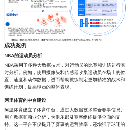
成功案例
NBA的运动员分析
NBA采用了多种大数据技术，对运动员的比赛和训练进行实
时分析。例如，使用摄像头和传感器收集运动员在场上的位
置、速度和动作数据，进而帮助教练制定更加精准的战术和
训练计划，提高球员的整体表现。
阿里体育的中台建设
阿里体育建立了体育中台，通过大数据技术整合赛事信息、
用户数据和商业分析，为俱乐部及赛事组织提供全面的支
持。这一平台不仅提升了赛事的运营效率，还增强了球迷的