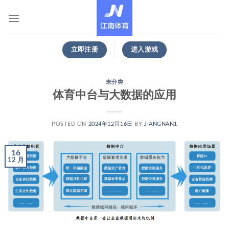
跳
到
内
容
立即注册
进入游戏
未分类
体育中台与大数据的应用
POSTED ON
2024年12月16日
BY
JIANGNAN1
16
12 月