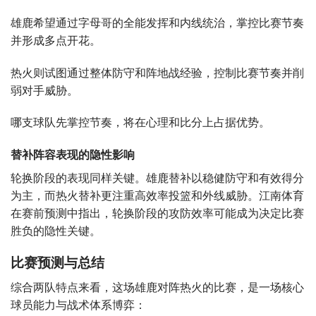
雄鹿希望通过字母哥的全能发挥和内线统治，掌控比赛节奏
并形成多点开花。
热火则试图通过整体防守和阵地战经验，控制比赛节奏并削
弱对手威胁。
哪支球队先掌控节奏，将在心理和比分上占据优势。
替补阵容表现的隐性影响
轮换阶段的表现同样关键。雄鹿替补以稳健防守和有效得分
为主，而热火替补更注重高效率投篮和外线威胁。江南体育
在赛前预测中指出，轮换阶段的攻防效率可能成为决定比赛
胜负的隐性关键。
比赛预测与总结
综合两队特点来看，这场雄鹿对阵热火的比赛，是一场核心
球员能力与战术体系博弈：