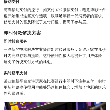
移动支付
随着移动支付的流行，如支付宝和微信支付，电竞博彩平台
也开始集成这些支付选项，以满足年轻一代消费者的需求。
移动支付的普及降低了支付门槛，提高了参与度。
即时付款解决方案
即时转账服务
一些新的技术解决方案提供即时转账服务，允许玩家在几秒
钟内完成存款与提款。这种便利性极大地提升了用户体验，
避免了传统支付方式的延迟。
实时赔率支付
某些创新平台允许玩家在比赛进行中即时下注并支付，实时
更新的赔率使得用户能够迅速抓住机会，增加了博彩的娱乐
性和紧迫感。