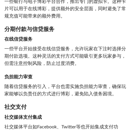
一些银行与电子博彩平台合作，推出专门的虚拟卡。这种卡
片可以用于在线博彩，提供额外的安全层面，同时避免了常
规充值可能带来的额外费用。
分期付款与信贷服务
在线信贷服务
一些平台开始接受在线信贷服务，允许玩家在下注时选择分
期付款选项。这种灵活的支付方式可能吸引更多玩家参与，
但需注意控制风险，防止过度消费。
负担能力审查
随着信贷服务的引入，平台也需实施负担能力审查，确保玩
家能够以负责任的方式进行博彩，避免陷入债务困境。
社交支付
社交媒体支付集成
社交媒体平台如Facebook、Twitter等也开始集成支付功