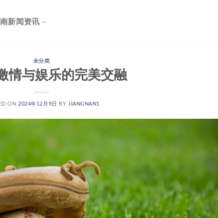
南新闻资讯
未分类
激情与娱乐的完美交融
ED ON
2024年12月9日
BY
JIANGNAN1