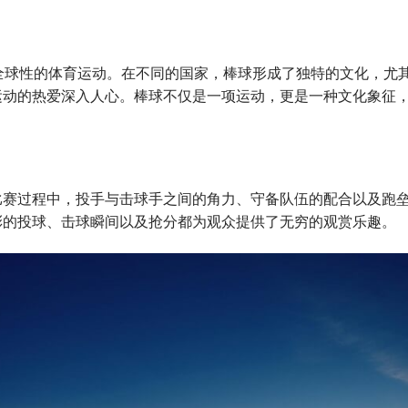
全球性的体育运动。在不同的国家，棒球形成了独特的文化，尤
运动的热爱深入人心。棒球不仅是一项运动，更是一种文化象征
比赛过程中，投手与击球手之间的角力、守备队伍的配合以及跑
彩的投球、击球瞬间以及抢分都为观众提供了无穷的观赏乐趣。