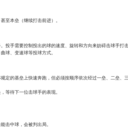
，甚至本垒（继续打击前进）。
手。投手需要控制投出的球的速度、旋转和方向来妨碍击球手打
、曲球、变速球等投球方式。
杯规定的基垒上快速奔跑，但必须按顺序依次经过一垒、二垒、
垒，等待下一位击球手的表现。
未能击中球，会被判出局。