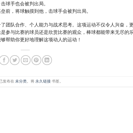
，击球手也会被判出局。
基垒前，将球触摸到他，击球手会被判出局。
合了团队合作、个人能力与战术思考。这项运动不仅令人兴奋，
论是参与比赛的球员还是欣赏比赛的观众，棒球都能带来无尽的
能够帮助你更好地理解这项动人的运动！
已发布在
未分类
。将
永久链接
书签。