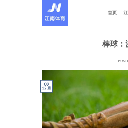
跳
到
首页
江
内
容
棒球：
POST
09
12 月