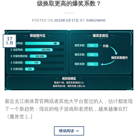
级换取更高的爆奖系数？
POSTED ON
2026年5月17日
BY
JIANGNAN1
17
5 月
最近去江南体育官网或者其他大平台逛过的人，估计都发现
了一个新趋势：现在的电子游戏和老虎机，越来越像在打
《魔兽世 […]
继续阅读
→