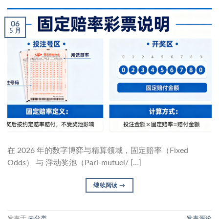
06
5 月
在 2026 年的数字博弈与精算领域，固定赔率（Fixed
Odds） 与 浮动奖池（Pari-mutuel/ […]
继续阅读
→
发表于
未分类
发表评论