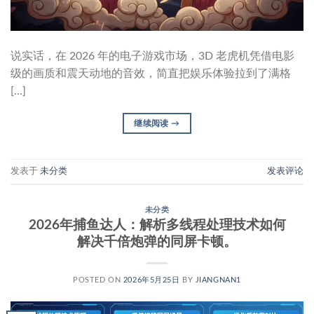
说实话，在 2026 年的电子游戏市场，3D 老虎机凭借电影
级的画质和震天动地的音效，简直把娱乐体验拉到了满格
[…]
继续阅读
→
发表于
未分类
发表评论
未分类
2026年捕鱼达人：解析多线程处理技术如何
解决千倍炮弹的同屏卡顿。
POSTED ON
2026年5月25日
BY
JIANGNAN1