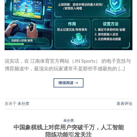
说实话，在 江南体育官方网站（JN Sports） 的电子竞技与
博弈频道中，最顶尖的玩家通常不是那些手感最热的 […]
继续阅读
→
发表于
未分类
发表评论
未分类
中国象棋线上对弈用户突破千万，人工智能
陪练功能引发关注