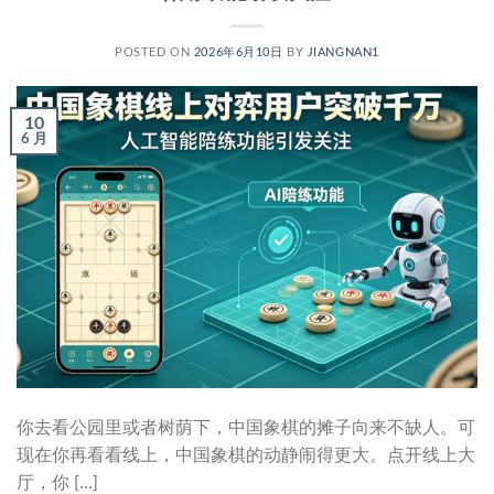
POSTED ON
2026年6月10日
BY
JIANGNAN1
10
6 月
你去看公园里或者树荫下，中国象棋的摊子向来不缺人。可
现在你再看看线上，中国象棋的动静闹得更大。点开线上大
厅，你 […]