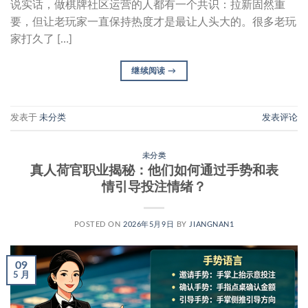
说实话，做棋牌社区运营的人都有一个共识：拉新固然重
要，但让老玩家一直保持热度才是最让人头大的。很多老玩
家打久了 […]
继续阅读
→
发表于
未分类
发表评论
未分类
真人荷官职业揭秘：他们如何通过手势和表
情引导投注情绪？
POSTED ON
2026年5月9日
BY
JIANGNAN1
09
5 月