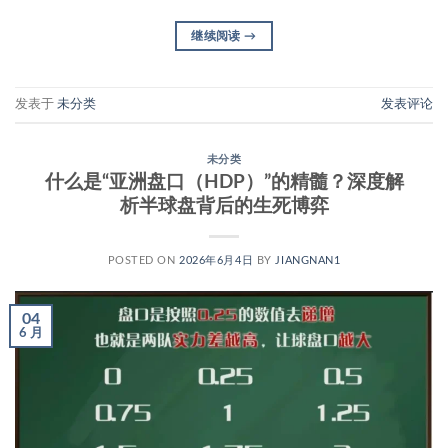
继续阅读
→
发表于
未分类
发表评论
未分类
什么是“亚洲盘口（HDP）”的精髓？深度解
析半球盘背后的生死博弈
POSTED ON
2026年6月4日
BY
JIANGNAN1
04
6 月